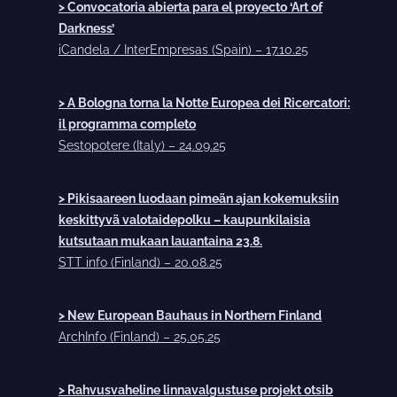
> Convocatoria abierta para el proyecto ‘Art of
Darkness’
iCandela / InterEmpresas (Spain) – 17.10.25
> A Bologna torna la Notte Europea dei Ricercatori:
il programma completo
Sestopotere (Italy) – 24.09.25
> Pikisaareen luodaan pimeän ajan kokemuksiin
keskittyvä valotaidepolku – kaupunkilaisia
kutsutaan mukaan lauantaina 23.8.
STT info (Finland) – 20.08.25
> New European Bauhaus in Northern Finland
ArchInfo (Finland) – 25.05.25
> Rahvusvaheline linnavalgustuse projekt otsib