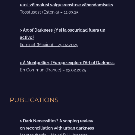
uusi võimalusi valgusreostuse vähendamiseks
Toostusest (Estonia) – 11.03.25
> Art of Darkness ¿Y si la oscuridad fuera un
activo?
Iluminet (Mexico) – 25.02.2025
> À Montpellier, l’Europe explore l’Art of Darkness
En Commun (France) – 23.02.2025
PUBLICATIONS
> Dark Necessities? A scoping review
on reconciliation with urban darkness