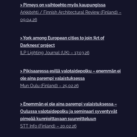
> Pimeys on vaihtoehto myös kaupungissa
Arkkitehti / Finnish Architectural Review (Finland) –
09.04.26
> York among European cities to join ‘Art of
Darkness’ project
ILP Lighting Journal (UK) – 17.03.26
> Pikisaaressa esillä valotaidepolku – enemmän ei
ole aina parempi valaistuksessa
Mun Oulu (Finland) – 25.02.26
> Enemmän ei ole aina parempi valaistuksessa –
Oulussa valotaidepolku ja seminaari syventyvät
pimeää kunnioittavaan suunnitteluun
STT Info (Finland) – 20.02.26