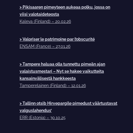
> Pi­ki­saa­ren pi­mey­teen aukeaa polku, jossa on
viisi va­lo­tai­de­teos­ta
Kaleva (Finland) – 20.02.26
> Valoriser le patrimoine par l’obscurité
ENSAM (France) – 27.01.26
> Tampere haluaa olla tunnettu pimeän ajan
valaistusmestari – Nyt se hakee vaikutteita
kansainvälisestä hankkeesta
Tamperelainen (Finland) – 12.01.26
> Tallinn otsib Hirvepargile pimedust väärtustavat
valguslahendus’
ERR (Estonia) – 30.10.25