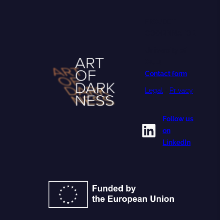
PROJECT
COORDINATOR
University of
Oulu
Contact form
Legal
•
Privacy
Follow us
LinkedIn
on
LinkedIn