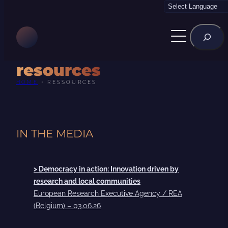
Skip
to
Rechercher
content
resources
HOME
•
RESSOURCES
IN THE MEDIA
> Democracy in action: Innovation driven by
research and local communities
European Research Executive Agency / REA
(Belgium) – 03.06.26